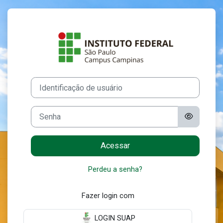
Ir para o conteúdo principal
Acesso a Mood
Identificação de usuário
Senha
Acessar
Perdeu a senha?
Fazer login com
LOGIN SUAP